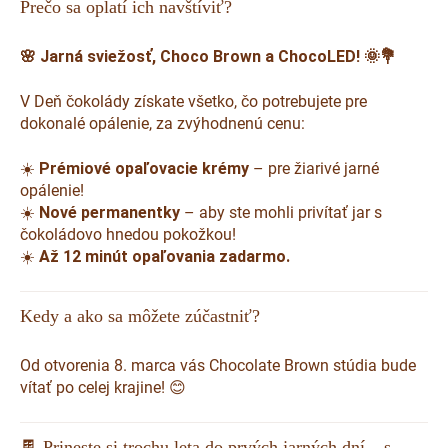
Prečo sa oplatí ich navštíviť?
🌸 Jarná sviežosť, Choco Brown a ChocoLED! 🌞💐
V Deň čokolády získate všetko, čo potrebujete pre
dokonalé opálenie, za zvýhodnenú cenu:
☀️
Prémiové opaľovacie krémy
– pre žiarivé jarné
opálenie!
☀️
Nové permanentky
– aby ste mohli privítať jar s
čokoládovo hnedou pokožkou!
☀️
Až 12 minút opaľovania zadarmo.
Kedy a ako sa môžete zúčastniť?
Od otvorenia 8. marca vás Chocolate Brown stúdia bude
vítať po celej krajine! 😊
🍫 Prineste si trochu leta do prvých jarných dní – s