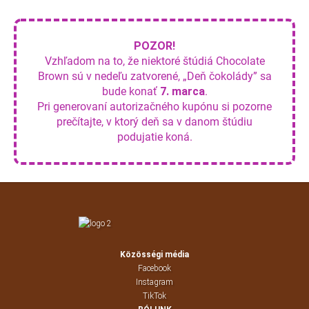
POZOR!
Vzhľadom na to, že niektoré štúdiá Chocolate
Brown sú v nedeľu zatvorené, „Deň čokolády” sa
bude konať
7. marca
.
Pri generovaní autorizačného kupónu si pozorne
prečítajte, v ktorý deň sa v danom štúdiu
podujatie koná.
Közösségi média
Facebook
Instagram
TikTok