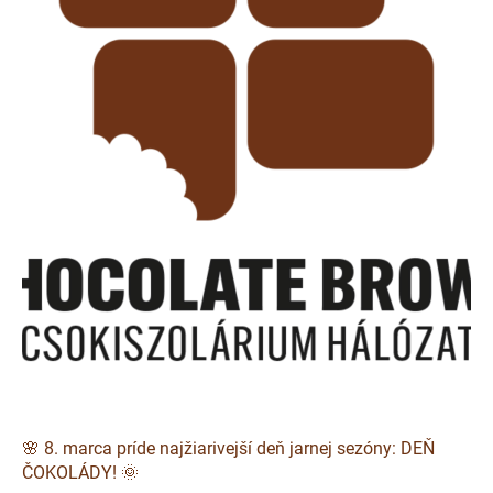
🌸 8. marca príde najžiarivejší deň jarnej sezóny: DEŇ
ČOKOLÁDY! 🌞