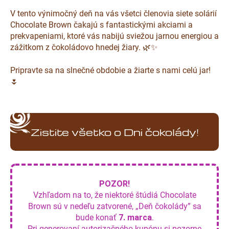
V tento výnimočný deň na vás všetci členovia siete solárií
Chocolate Brown čakajú s fantastickými akciami a
prekvapeniami, ktoré vás nabijú sviežou jarnou energiou a
zážitkom z čokoládovo hnedej žiary. 🌿✨
Pripravte sa na slnečné obdobie a žiarte s nami celú jar!
🌷
Zistite všetko o Dni čokolády!
POZOR!
Vzhľadom na to, že niektoré štúdiá Chocolate
Brown sú v nedeľu zatvorené, „Deň čokolády” sa
bude konať
7. marca
.
Pri generovaní autorizačného kupónu si pozorne