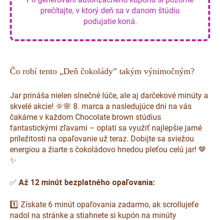
prečítajte, v ktorý deň sa v danom štúdiu
podujatie koná.
Čo robí tento „Deň čokolády” takým výnimočným?
Jar prináša nielen slnečné lúče, ale aj darčekové minúty a
skvelé akcie! 🌞🌸 8. marca a nasledujúce dni na vás
čakáme v každom Chocolate brown stúdius
fantastickými zľavami – oplatí sa využiť najlepšie jarné
príležitosti na opaľovanie už teraz. Dobijte sa sviežou
energiou a žiarte s čokoládovo hnedou pleťou celú jar! 🤎
✨
✅
Až 12 minút bezplatného opaľovania:
1️⃣ Získate 6 minút opaľovania zadarmo, ak scrollujeťe
nadol na stránke a stiahnete si kupón na minúty