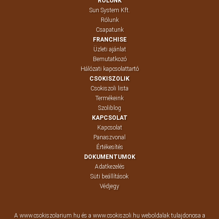
RÓLUNK
Sun System Kft.
Rólunk
Csapatunk
FRANCHISE
Üzleti ajánlat
Bemutatkozó
Hálózati kapcsolattartó
CSOKISZOLIK
Csokiszoli lista
Termékeink
Szoliblog
KAPCSOLAT
Kapcsolat
Panaszvonal
Értékesítés
DOKUMENTUMOK
Adatkezelés
Süti beállítások
Védjegy
A www.csokiszolarium.hu és a www.csokiszoli.hu weboldalak tulajdonosa a