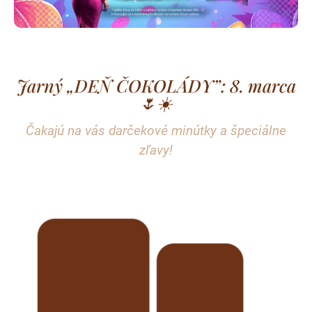
Jarný „DEŇ ČOKOLÁDY”: 8. marca
🌷☀️
Čakajú na vás darčekové minútky a špeciálne
zľavy!