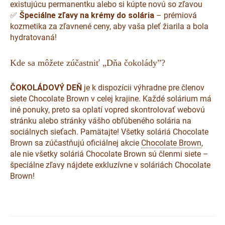
existujúcu permanentku alebo si kúpte novú so zľavou
✅
Špeciálne zľavy na krémy do solária
– prémiová
kozmetika za zľavnené ceny, aby vaša pleť žiarila a bola
hydratovaná!
Kde sa môžete zúčastniť „Dňa čokolády”?
ČOKOLÁDOVÝ DEŇ
je k dispozícii výhradne pre členov
siete Chocolate Brown v celej krajine. Každé solárium má
iné ponuky, preto sa oplatí vopred skontrolovať webovú
stránku alebo stránky vášho obľúbeného solária na
sociálnych sieťach. Pamätajte! Všetky soláriá Chocolate
Brown sa zúčastňujú oficiálnej akcie
Chocolate Brown
,
ale nie všetky soláriá Chocolate Brown sú členmi siete –
špeciálne zľavy nájdete exkluzívne v soláriách Chocolate
Brown!