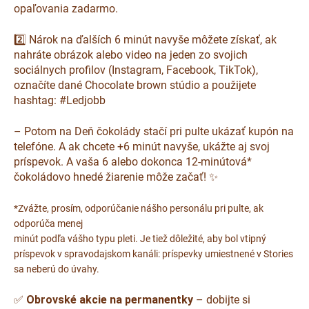
opaľovania zadarmo.
2️⃣ Nárok na ďalších 6 minút navyše môžete získať, ak
nahráte obrázok alebo video na jeden zo svojich
sociálnych profilov (Instagram, Facebook, TikTok),
označíte dané Chocolate brown stúdio a použijete
hashtag: #Ledjobb
– Potom na Deň čokolády stačí pri pulte ukázať kupón na
telefóne. A ak chcete +6 minút navyše, ukážte aj svoj
príspevok. A vaša 6 alebo dokonca 12-minútová*
čokoládovo hnedé žiarenie môže začať! ✨
*Zvážte, prosím, odporúčanie nášho personálu pri pulte, ak
odporúča menej
minút podľa vášho typu pleti. Je tiež dôležité, aby bol vtipný
príspevok v spravodajskom kanáli: príspevky umiestnené v Stories
sa neberú do úvahy.
✅
Obrovské akcie na permanentky
– dobijte si