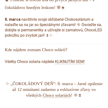
čokoládovo hnedým leskom! 🌸☀️
8. marca
navštívte svojé obľúbené Chokosolárium a
nalaďte sa na jar so špeciálnymi zľavami! 🌞 Osviežte sa,
dobijte si permanentky a užívajte si zamatovú, ChocoLED
pokožku po zvyšok jari! 🌷✨
Kde nájdem zoznam Choco solárií?
Všetky Choco solaria nájdete
KLIKNUTÍM SEM!
✨ „ČOKOLÁDOVÝ DEŇ”: 8. marca – Jarné opálenie
až 12 minútami zadarmo a exkluzívne zľavy vo
všetkých
Choco solariách
! 🌞🌷