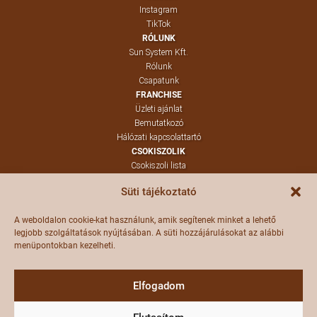
Instagram
TikTok
RÓLUNK
Sun System Kft.
Rólunk
Csapatunk
FRANCHISE
Üzleti ajánlat
Bemutatkozó
Hálózati kapcsolattartó
CSOKISZOLIK
Csokiszoli lista
Termékeink
Süti tájékoztató
Szoliblog
KAPCSOLAT
A weboldalon cookie-kat használunk, amik segítenek minket a lehető
Kapcsolat
legjobb szolgáltatások nyújtásában. A süti hozzájárulásokat az alábbi
Panaszvonal
menüpontokban kezelheti.
Értékesítés
DOKUMENTUMOK
Adatkezelés
Elfogadom
Süti beállítások
Védjegy