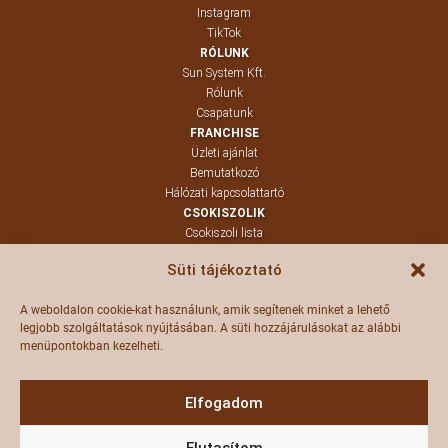
Instagram
TikTok
RÓLUNK
Sun System Kft.
Rólunk
Csapatunk
FRANCHISE
Üzleti ajánlat
Bemutatkozó
Hálózati kapcsolattartó
CSOKISZOLIK
Csokiszoli lista
Termékeink
Süti tájékoztató
Szoliblog
KAPCSOLAT
A weboldalon cookie-kat használunk, amik segítenek minket a lehető
Kapcsolat
legjobb szolgáltatások nyújtásában. A süti hozzájárulásokat az alábbi
Panaszvonal
menüpontokban kezelheti.
Értékesítés
DOKUMENTUMOK
Adatkezelés
Elfogadom
Süti beállítások
Védjegy
Elutasítom