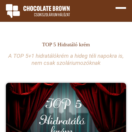
TOP 5 Hidratáló krém
A TOP 5+1 hidratálókrém a hideg téli napokra is,
nem csak szoláriumozóknak