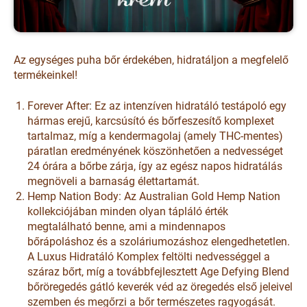
Az egységes puha bőr érdekében, hidratáljon a megfelelő
termékeinkel!
Forever After: Ez az intenzíven hidratáló testápoló egy
hármas erejű, karcsúsító és bőrfeszesítő komplexet
tartalmaz, míg a kendermagolaj (amely THC-mentes)
páratlan eredményének köszönhetően a nedvességet
24 órára a bőrbe zárja, így az egész napos hidratálás
megnöveli a barnaság élettartamát.
Hemp Nation Body: Az Australian Gold Hemp Nation
kollekciójában minden olyan tápláló érték
megtalálható benne, ami a mindennapos
bőrápoláshoz és a szoláriumozáshoz elengedhetetlen.
A Luxus Hidratáló Komplex feltölti nedvességgel a
száraz bőrt, míg a továbbfejlesztett Age Defying Blend
bőröregedés gátló keverék véd az öregedés első jeleivel
szemben és megőrzi a bőr természetes ragyogását.