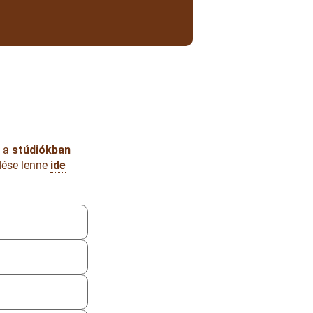
n a
stúdiókban
dése lenne
ide