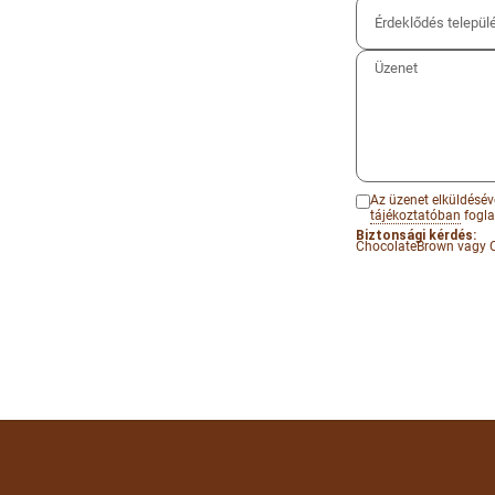
Az üzenet elküldésév
tájékoztatóban
foglal
Biztonsági kérdés:
ChocolateBrown vagy 