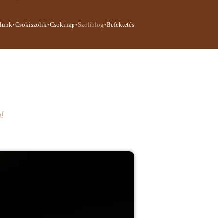
·
·
·
·
lunk
Csokiszolik
Csokinap
Szoliblog
Befektetés
!