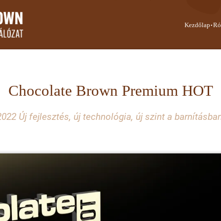
·
Kezdőlap
Ró
Chocolate Brown Premium HOT
2022 Új fejlesztés, új technológia, új szint a barnításban