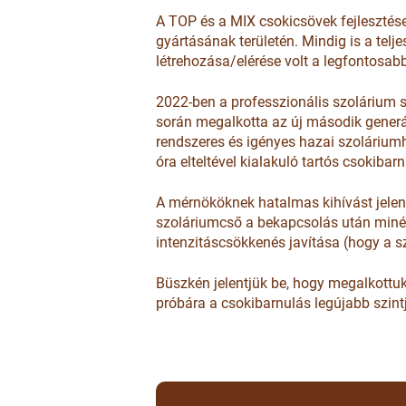
A TOP és a MIX csokicsövek fejlesztés
gyártásának területén. Mindig is a tel
létrehozása/elérése volt a legfontosab
2022-ben a professzionális szolárium 
során megalkotta az új második gener
rendszeres és igényes hazai szoláriumha
óra elteltével kialakuló tartós csokib
A mérnököknek hatalmas kihívást jelente
szoláriumcső a bekapcsolás után minél 
intenzitáscsökkenés javítása (hogy a sz
Büszkén jelentjük be, hogy megalkottuk
próbára a csokibarnulás legújabb szint