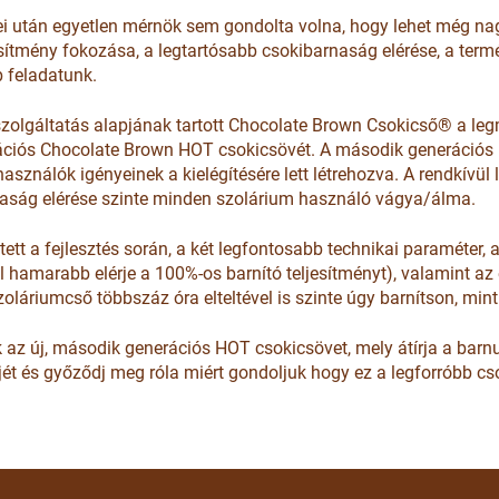
ei után egyetlen mérnök sem gondolta volna, hogy lehet még nag
jesítmény fokozása, a legtartósabb csokibarnaság elérése, a ter
b feladatunk.
szolgáltatás alapjának tartott Chocolate Brown Csokicső® a le
ációs Chocolate Brown HOT csokicsövét. A második generációs
sználók igényeinek a kielégítésére lett létrehozva. A rendkívül
arnaság elérése szinte minden szolárium használó vágya/álma.
tt a fejlesztés során, a két legfontosabb technikai paraméter, a
hamarabb elérje a 100%-os barnító teljesítményt), valamint az é
oláriumcső többszáz óra elteltével is szinte úgy barnítson, mint 
 az új, második generációs HOT csokicsövet, mely átírja a barnul
jét és győződj meg róla miért gondoljuk hogy ez a legforróbb c