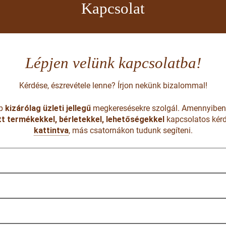
Kapcsolat
Lépjen velünk kapcsolatba!
Kérdése, észrevétele lenne? Írjon nekünk bizalommal!
ap
kizárólag üzleti jellegű
megkeresésekre szolgál. Amennyibe
t termékekkel, bérletekkel, lehetőségekkel
kapcsolatos kér
kattintva
, más csatornákon tudunk segíteni.