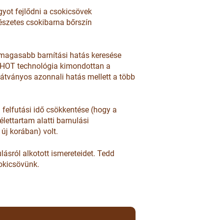
yot fejlődni a csokicsövek
mészetes csokibarna bőrszín
gmagasabb barnítási hatás keresése
 HOT technológia kimondottan a
 látványos azonnali hatás mellett a több
 felfutási idő csökkentése (hogy a
lettartam alatti barnulási
új korában) volt.
ásról alkotott ismereteidet. Tedd
sokicsövünk.