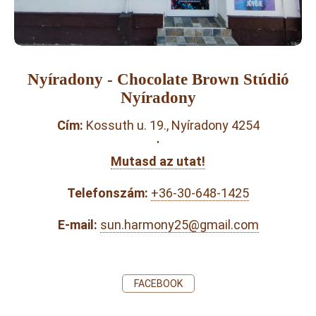
Nyíradony - Chocolate Brown Stúdió
Nyíradony
Cím:
Kossuth u. 19., Nyíradony 4254
·
Mutasd az utat!
Telefonszám:
+36-30-648-1425
E-mail:
sun.harmony25@gmail.com
FACEBOOK