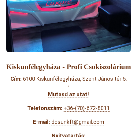
Kiskunfélegyháza - Profi Csokiszolárium
Cím:
6100 Kiskunfélegyháza, Szent János tér 5.
·
Mutasd az utat!
Telefonszám:
+36-(70)-672-8011
E-mail:
dcsunkft@gmail.com
Nyitvatartás: