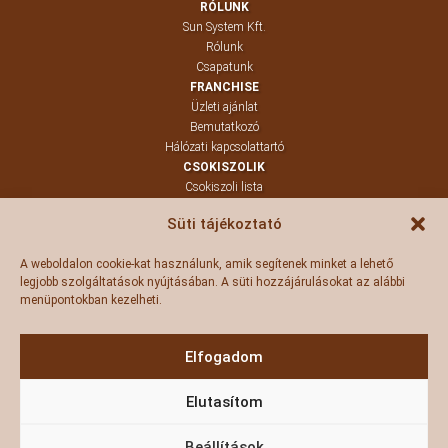
RÓLUNK
Sun System Kft.
Rólunk
Csapatunk
FRANCHISE
Üzleti ajánlat
Bemutatkozó
Hálózati kapcsolattartó
CSOKISZOLIK
Csokiszoli lista
Termékeink
Süti tájékoztató
Szoliblog
KAPCSOLAT
A weboldalon cookie-kat használunk, amik segítenek minket a lehető
Kapcsolat
legjobb szolgáltatások nyújtásában. A süti hozzájárulásokat az alábbi
Panaszvonal
menüpontokban kezelheti.
Értékesítés
DOKUMENTUMOK
Adatkezelés
Elfogadom
Süti beállítások
Védjegy
Elutasítom
Beállítások
A www.csokiszolarium.hu és a www.csokiszoli.hu weboldalak tulajdonosa a