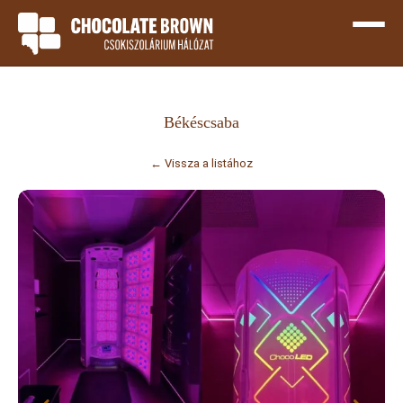
Békéscsaba
← Vissza a listához